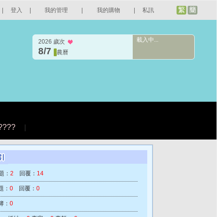
|
登入
|
我的管理
|
我的購物
|
私訊
載入中...
2026 歲次
8/7
農曆
????
|
題：
2
回覆：
14
題：
0
回覆：
0
簿：
0