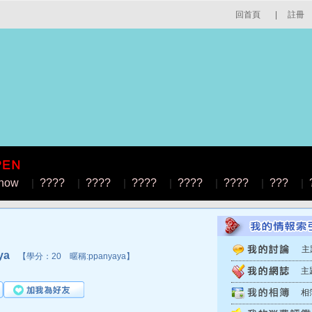
回首頁
|
註冊
how
|
????
|
????
|
????
|
????
|
????
|
???
|
主
ya
【學分：20 暱稱:ppanyaya】
主
相