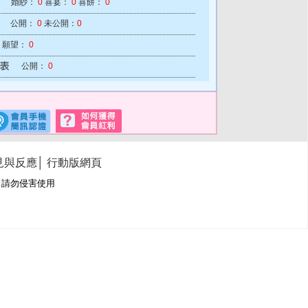
婚紗：
0
喜宴：
0
喜餅：
0
公開：
0
未公開：
0
願望：
0
公開：
0
見與反應
│
行動版網頁
冊商標，請勿侵害使用