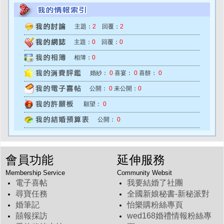
主題：
2
回覆：
2
主題：
0
回覆：
0
相簿：
0
婚紗：
0
喜宴：
0
喜餅：
0
公開：
0
未公開：
0
願望：
0
公開：
0
會員功能
延伸服務
Membership Service
Community Websit
電子喜帖
我要結婚了社團
尋寶任務
全國新娘秘書-新秘派對
婚筆記
怡樂購粉絲專頁
囍報採訪
wed168婚禮情報粉絲專