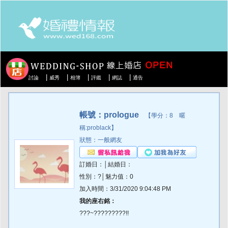
|
|
|
|
|
討論
威秀
相簿
評鑑
網誌
通告
帳號：prologue
【學分：8 暱
稱:problack】
狀態：一般網友
訂婚日：│結婚日：
性別：?│魅力值：0
加入時間：3/31/2020 9:04:48 PM
我的座右銘：
???~?????????!!