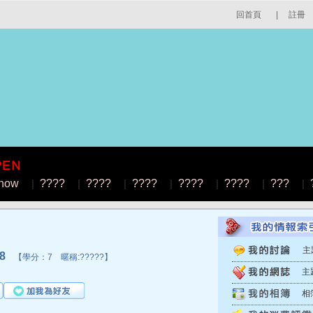
回首頁
|
註冊
how
|
????
|
????
|
????
|
????
|
????
|
???
|
主
8
【學分：7 暱稱:?????】
主
相