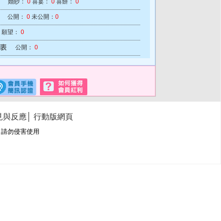
婚紗：
0
喜宴：
0
喜餅：
0
公開：
0
未公開：
0
願望：
0
公開：
0
見與反應
│
行動版網頁
冊商標，請勿侵害使用