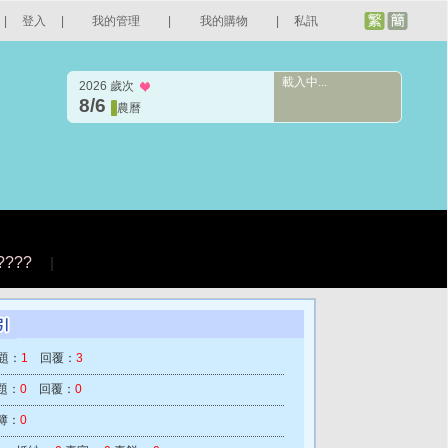
|
登入
|
我的管理
|
我的購物
|
私訊
載入中...
2026 歲次
8/6
農曆
????
|
題：
1
回覆：
3
題：
0
回覆：
0
簿：
0