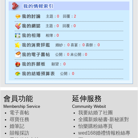
主題：
0
回覆：
2
主題：
0
回覆：
0
相簿：
0
婚紗：
0
喜宴：
0
喜餅：
0
公開：
0
未公開：
0
願望：
0
公開：
0
會員功能
延伸服務
Membership Service
Community Websit
電子喜帖
我要結婚了社團
尋寶任務
全國新娘秘書-新秘派對
婚筆記
怡樂購粉絲專頁
囍報採訪
wed168婚禮情報粉絲專