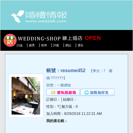
|
|
|
|
|
討論
威秀
相簿
評鑑
網誌
通告
帳號：resume452
【學分：7 暱
稱:??????】
狀態：一般網友
訂婚日：│結婚日：
性別：?│魅力值：0
加入時間：8/29/2018 11:22:31 AM
我的座右銘：