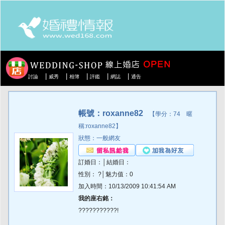
|
|
|
|
|
討論
威秀
相簿
評鑑
網誌
通告
帳號：roxanne82
【學分：74 暱
稱:roxanne82】
狀態：一般網友
訂婚日：│結婚日：
性別： ?│魅力值：0
加入時間：10/13/2009 10:41:54 AM
我的座右銘：
???????????!