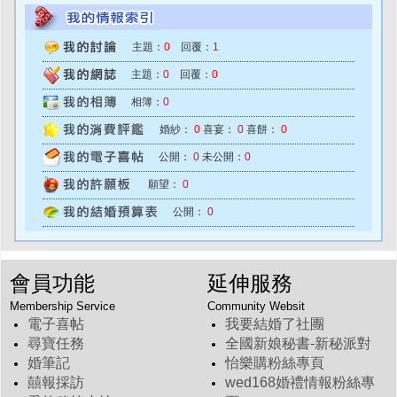
主題：
0
回覆：
1
主題：
0
回覆：
0
相簿：
0
婚紗：
0
喜宴：
0
喜餅：
0
公開：
0
未公開：
0
願望：
0
公開：
0
會員功能
延伸服務
Membership Service
Community Websit
電子喜帖
我要結婚了社團
尋寶任務
全國新娘秘書-新秘派對
婚筆記
怡樂購粉絲專頁
囍報採訪
wed168婚禮情報粉絲專