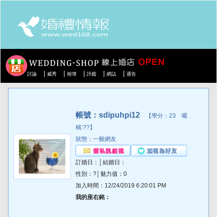
|
|
|
|
|
討論
威秀
相簿
評鑑
網誌
通告
帳號：sdipuhpi12
【學分：23 暱
稱:??】
狀態：一般網友
訂婚日：│結婚日：
性別：?│魅力值：0
加入時間：12/24/2019 6:20:01 PM
我的座右銘：