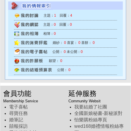
主題：
1
回覆：
4
主題：
0
回覆：
0
相簿：
0
婚紗：
0
喜宴：
0
喜餅：
0
公開：
0
未公開：
0
願望：
0
公開：
0
會員功能
延伸服務
Membership Service
Community Websit
電子喜帖
我要結婚了社團
尋寶任務
全國新娘秘書-新秘派對
婚筆記
怡樂購粉絲專頁
囍報採訪
wed168婚禮情報粉絲專