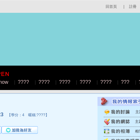
回首頁
|
註冊
how
|
????
|
????
|
????
|
????
|
????
|
???
|
主
23
【學分：4 暱稱:????】
主
相