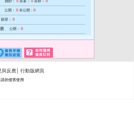
婚紗：
0
喜宴：
0
喜餅：
0
公開：
0
未公開：
0
願望：
0
公開：
0
見與反應
│
行動版網頁
冊商標，請勿侵害使用