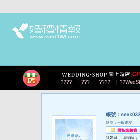
????
|
???
|
????
|
??WedS
帳號：seek03
狀態：一般網友
訂婚日：│結婚日：