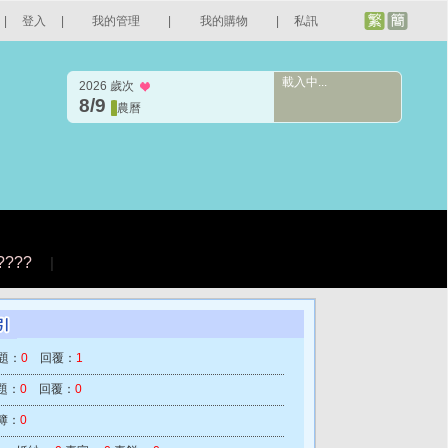
|
登入
|
我的管理
|
我的購物
|
私訊
載入中...
2026 歲次
8/9
農曆
????
|
題：
0
回覆：
1
題：
0
回覆：
0
簿：
0