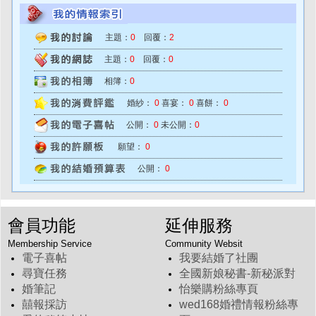
主題：
0
回覆：
2
主題：
0
回覆：
0
相簿：
0
婚紗：
0
喜宴：
0
喜餅：
0
公開：
0
未公開：
0
願望：
0
公開：
0
會員功能
延伸服務
Membership Service
Community Websit
電子喜帖
我要結婚了社團
尋寶任務
全國新娘秘書-新秘派對
婚筆記
怡樂購粉絲專頁
囍報採訪
wed168婚禮情報粉絲專