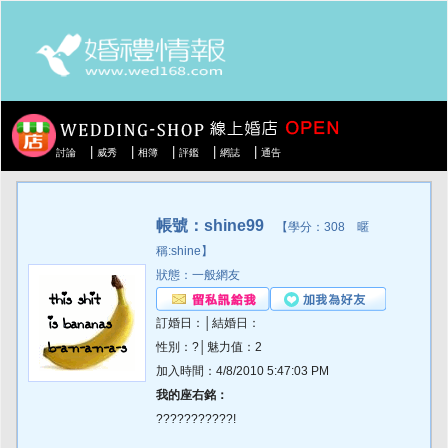
|
|
|
|
|
討論
威秀
相簿
評鑑
網誌
通告
帳號：shine99
【學分：308 暱
稱:shine】
狀態：一般網友
訂婚日：│結婚日：
性別：?│魅力值：2
加入時間：4/8/2010 5:47:03 PM
我的座右銘：
???????????!