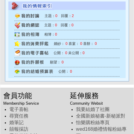
主題：
0
回覆：
2
主題：
0
回覆：
0
相簿：
0
婚紗：
0
喜宴：
0
喜餅：
0
公開：
0
未公開：
0
願望：
0
公開：
0
會員功能
延伸服務
Membership Service
Community Websit
電子喜帖
我要結婚了社團
尋寶任務
全國新娘秘書-新秘派對
婚筆記
怡樂購粉絲專頁
囍報採訪
wed168婚禮情報粉絲專