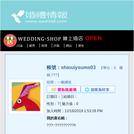
|
|
|
|
|
討論
威秀
相簿
評鑑
網誌
通告
帳號：shiouiysums03
【學分：3 暱
稱:???】
狀態：一般網友
訂婚日：│結婚日：
性別：?│魅力值：0
加入時間：12/18/2019 1:53:26 PM
我的座右銘：
???~?????????!!