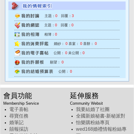
主題：
0
回覆：
3
主題：
0
回覆：
0
相簿：
0
婚紗：
0
喜宴：
0
喜餅：
0
公開：
0
未公開：
0
願望：
0
公開：
0
會員功能
延伸服務
Membership Service
Community Websit
電子喜帖
我要結婚了社團
尋寶任務
全國新娘秘書-新秘派對
婚筆記
怡樂購粉絲專頁
囍報採訪
wed168婚禮情報粉絲專