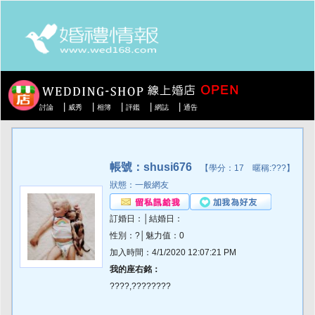
|
|
|
|
|
討論
威秀
相簿
評鑑
網誌
通告
帳號：shusi676
【學分：17 暱稱:???】
狀態：一般網友
訂婚日：│結婚日：
性別：?│魅力值：0
加入時間：4/1/2020 12:07:21 PM
我的座右銘：
????,????????