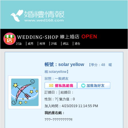
|
|
|
|
|
討論
威秀
相簿
評鑑
網誌
通告
帳號：solar yellow
【學分：48 暱
稱:solaryellow】
狀態：一般網友
訂婚日：│結婚日：
性別：?│魅力值：0
加入時間：4/23/2019 11:14:55 PM
我的座右銘：
???~?????????!!