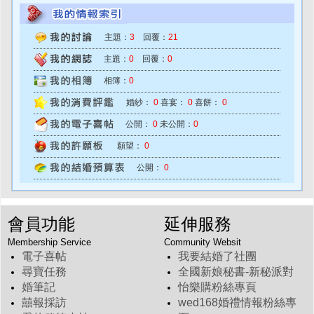
主題：
3
回覆：
21
主題：
0
回覆：
0
相簿：
0
婚紗：
0
喜宴：
0
喜餅：
0
公開：
0
未公開：
0
願望：
0
公開：
0
會員功能
延伸服務
Membership Service
Community Websit
電子喜帖
我要結婚了社團
尋寶任務
全國新娘秘書-新秘派對
婚筆記
怡樂購粉絲專頁
囍報採訪
wed168婚禮情報粉絲專