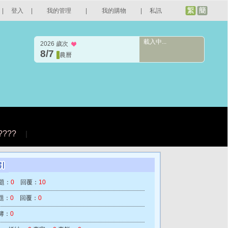
|
登入
|
我的管理
|
我的購物
|
私訊
載入中...
2026 歲次
8/7
農曆
????
|
題：
0
回覆：
10
題：
0
回覆：
0
簿：
0