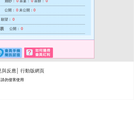
婚紗：
0
喜宴：
0
喜餅：
0
公開：
0
未公開：
0
願望：
0
公開：
0
見與反應
│
行動版網頁
冊商標，請勿侵害使用