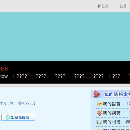
回首頁
|
註冊
how
|
????
|
????
|
????
|
????
|
????
|
???
|
分：90 暱稱:??55】
主
主
相