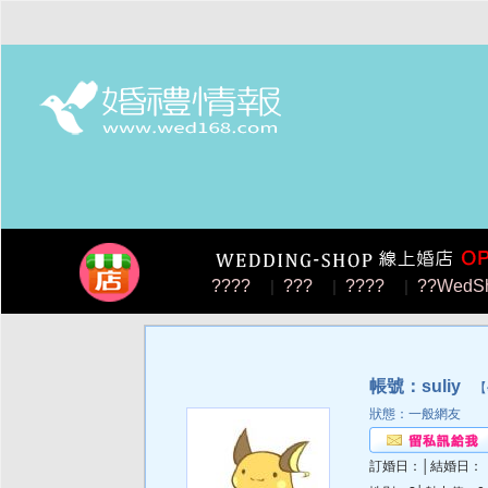
????
|
???
|
????
|
??WedS
帳號：suliy
【學
狀態：一般網友
訂婚日：│結婚日：