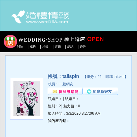
|
|
|
|
|
討論
威秀
相簿
評鑑
網誌
通告
帳號：tailspin
【學分：21 暱稱:thicket】
狀態：一般網友
訂婚日：│結婚日：
性別：?│魅力值：0
加入時間：3/3/2020 8:27:06 AM
我的座右銘：