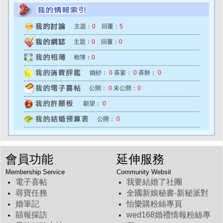
主題：
0
回覆：
5
主題：
0
回覆：
0
相簿：
0
婚紗：
0
喜宴：
0
喜餅：
0
公開：
0
未公開：
0
願望：
0
公開：
0
會員功能
延伸服務
Membership Service
Community Websit
電子喜帖
我要結婚了社團
尋寶任務
全國新娘秘書-新秘派對
婚筆記
怡樂購粉絲專頁
囍報採訪
wed168婚禮情報粉絲專