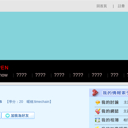
回首頁
|
註冊
how
|
????
|
????
|
????
|
????
|
????
|
???
|
s
【學分：20 暱稱:timechain】
主
主
相