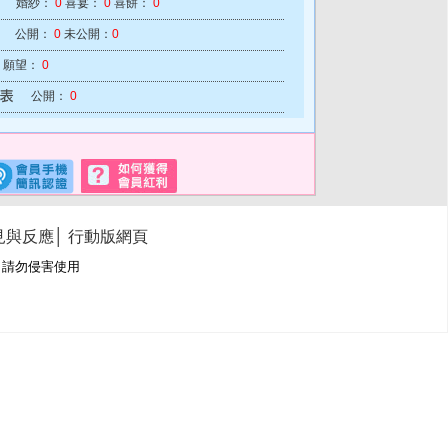
婚紗：
0
喜宴：
0
喜餅：
0
公開：
0
未公開：
0
願望：
0
公開：
0
見與反應
│
行動版網頁
冊商標，請勿侵害使用