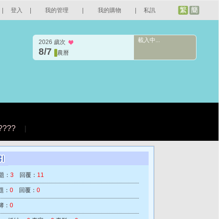
|
登入
|
我的管理
|
我的購物
|
私訊
載入中...
2026 歲次
8/7
農曆
????
|
題：
3
回覆：
11
題：
0
回覆：
0
簿：
0