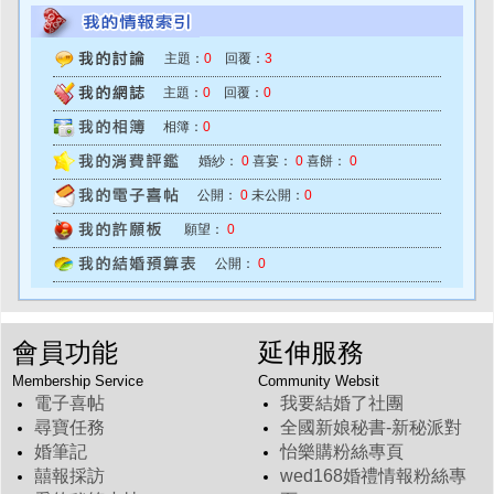
主題：
0
回覆：
3
主題：
0
回覆：
0
相簿：
0
婚紗：
0
喜宴：
0
喜餅：
0
公開：
0
未公開：
0
願望：
0
公開：
0
會員功能
延伸服務
Membership Service
Community Websit
電子喜帖
我要結婚了社團
尋寶任務
全國新娘秘書-新秘派對
婚筆記
怡樂購粉絲專頁
囍報採訪
wed168婚禮情報粉絲專