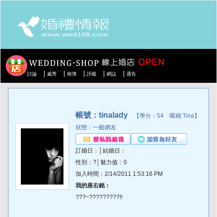
|
|
|
|
|
討論
威秀
相簿
評鑑
網誌
通告
帳號：tinalady
【學分：54 暱稱:Tina】
狀態：一般網友
訂婚日：│結婚日：
性別：?│魅力值：0
加入時間：2/14/2011 1:53:16 PM
我的座右銘：
???~?????????!!