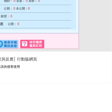
婚紗：
0
喜宴：
0
喜餅：
0
公開：
0
未公開：
0
願望：
0
公開：
0
見與反應
│
行動版網頁
冊商標，請勿侵害使用