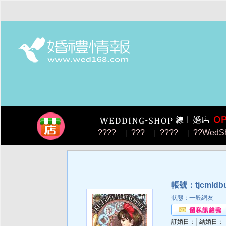
????
|
???
|
????
|
??WedS
帳號：tjcmldb
狀態：一般網友
訂婚日：│結婚日：