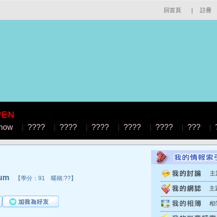
回首頁
|
註冊
how
|
????
|
????
|
????
|
????
|
????
|
???
|
主
um
【學分：91 暱稱:??】
主
相