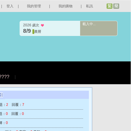
|
登入
|
我的管理
|
我的購物
|
私訊
載入中...
2026 歲次
8/9
農曆
????
|
題：
2
回覆：
7
題：
0
回覆：
0
簿：
0