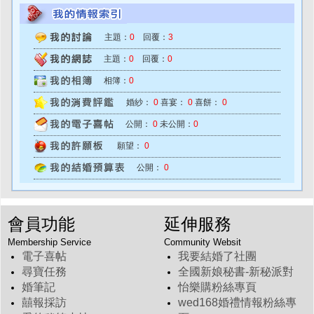
主題：
0
回覆：
3
主題：
0
回覆：
0
相簿：
0
婚紗：
0
喜宴：
0
喜餅：
0
公開：
0
未公開：
0
願望：
0
公開：
0
會員功能
延伸服務
Membership Service
Community Websit
電子喜帖
我要結婚了社團
尋寶任務
全國新娘秘書-新秘派對
婚筆記
怡樂購粉絲專頁
囍報採訪
wed168婚禮情報粉絲專