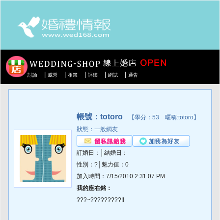
|
|
|
|
|
討論
威秀
相簿
評鑑
網誌
通告
帳號：totoro
【學分：53 暱稱:totoro】
狀態：一般網友
訂婚日：│結婚日：
性別：?│魅力值：0
加入時間：7/15/2010 2:31:07 PM
我的座右銘：
???~?????????!!