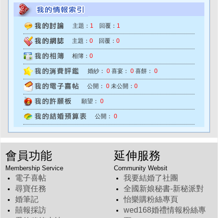
主題：
1
回覆：
1
主題：
0
回覆：
0
相簿：
0
婚紗：
0
喜宴：
0
喜餅：
0
公開：
0
未公開：
0
願望：
0
公開：
0
會員功能
延伸服務
Membership Service
Community Websit
電子喜帖
我要結婚了社團
尋寶任務
全國新娘秘書-新秘派對
婚筆記
怡樂購粉絲專頁
囍報採訪
wed168婚禮情報粉絲專