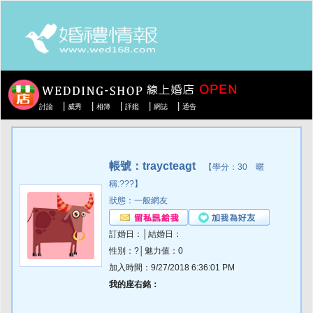
|
|
|
|
|
討論
威秀
相簿
評鑑
網誌
通告
帳號：traycteagt
【學分：30 暱
稱:???】
狀態：一般網友
訂婚日：│結婚日：
性別：?│魅力值：0
加入時間：9/27/2018 6:36:01 PM
我的座右銘：