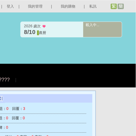
|
登入
|
我的管理
|
我的購物
|
私訊
載入中...
2026 歲次
8/10
農曆
????
|
題：
0
回覆：
3
題：
0
回覆：
0
簿：
0