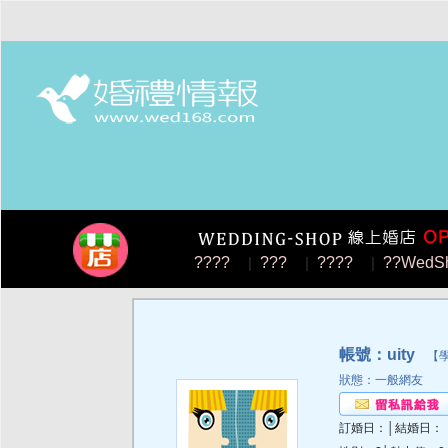
????
|
???
|
????
|
??WedS
帳號：uity
【學分
狀態：一般網友
訂婚日：│結婚日：