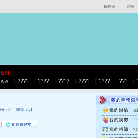
回首頁
|
註冊
how
|
????
|
????
|
????
|
????
|
????
|
???
|
：56 暱稱:uity】
主
主
相