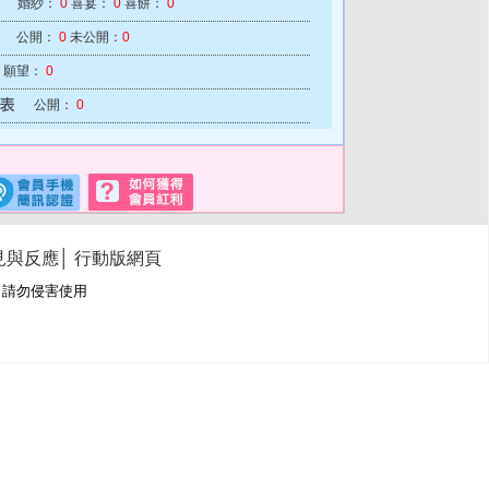
婚紗：
0
喜宴：
0
喜餅：
0
公開：
0
未公開：
0
願望：
0
公開：
0
見與反應
│
行動版網頁
冊商標，請勿侵害使用