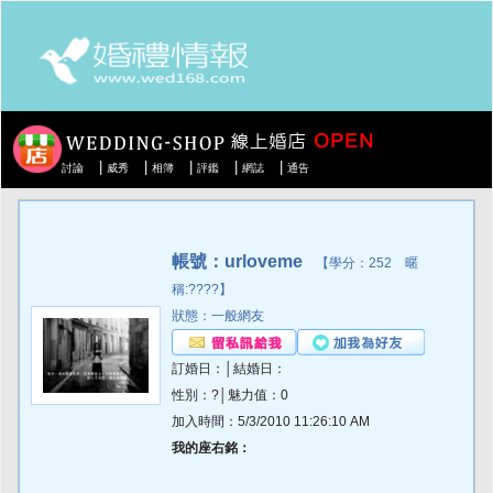
|
|
|
|
|
討論
威秀
相簿
評鑑
網誌
通告
帳號：urloveme
【學分：252 暱
稱:????】
狀態：一般網友
訂婚日：│結婚日：
性別：?│魅力值：0
加入時間：5/3/2010 11:26:10 AM
我的座右銘：