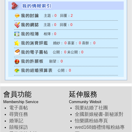
主題：
0
回覆：
2
主題：
0
回覆：
0
相簿：
0
婚紗：
0
喜宴：
0
喜餅：
0
公開：
0
未公開：
0
願望：
0
公開：
0
會員功能
延伸服務
Membership Service
Community Websit
電子喜帖
我要結婚了社團
尋寶任務
全國新娘秘書-新秘派對
婚筆記
怡樂購粉絲專頁
囍報採訪
wed168婚禮情報粉絲專