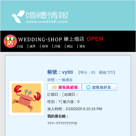
|
|
|
|
|
討論
威秀
相簿
評鑑
網誌
通告
帳號：vytiti
【學分：65 暱稱:TITI】
狀態：一般網友
訂婚日：│結婚日：
性別：?│魅力值：0
加入時間：2/18/2020 6:10:16 PM
我的座右銘：
???~?????????!!