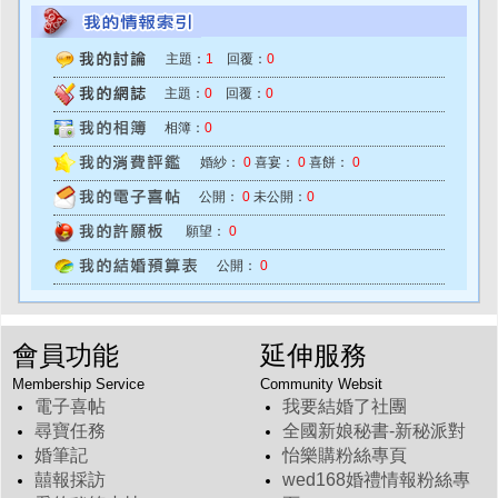
主題：
1
回覆：
0
主題：
0
回覆：
0
相簿：
0
婚紗：
0
喜宴：
0
喜餅：
0
公開：
0
未公開：
0
願望：
0
公開：
0
會員功能
延伸服務
Membership Service
Community Websit
電子喜帖
我要結婚了社團
尋寶任務
全國新娘秘書-新秘派對
婚筆記
怡樂購粉絲專頁
囍報採訪
wed168婚禮情報粉絲專