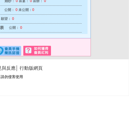
婚紗：
0
喜宴：
0
喜餅：
0
公開：
0
未公開：
0
願望：
0
公開：
0
見與反應
│
行動版網頁
冊商標，請勿侵害使用