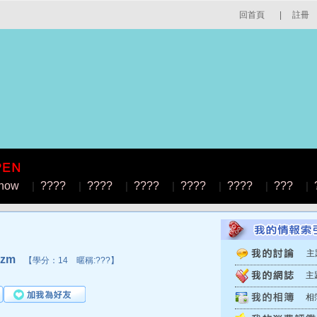
回首頁
|
註冊
how
|
????
|
????
|
????
|
????
|
????
|
???
|
主
izm
【學分：14 暱稱:???】
主
相