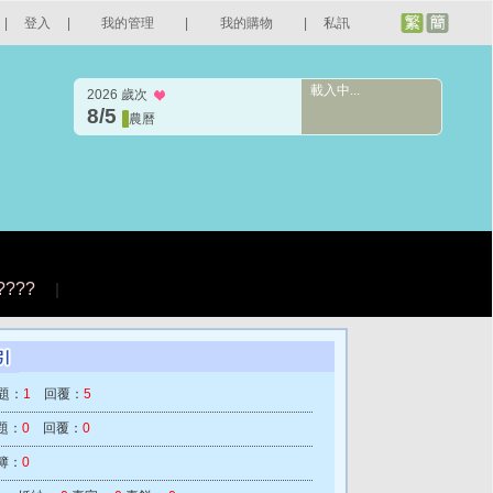
|
登入
|
我的管理
|
我的購物
|
私訊
載入中...
2026 歲次
8/5
農曆
????
|
題：
1
回覆：
5
題：
0
回覆：
0
簿：
0