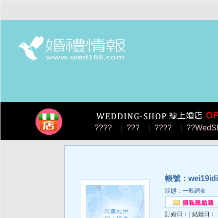
????
|
???
|
????
|
??WedS
帳號：wei19id
狀態：一般網友
訂婚日：│結婚日：