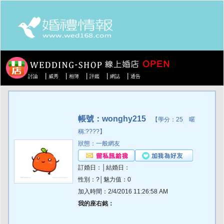
|
|
|
|
|
討論
威秀
相簿
評鑑
網誌
通告
帳號：wonghy215
【學分：25 暱
稱:????】
狀態：一般網友
訂婚日：│結婚日：
性別：?│魅力值：0
加入時間：2/4/2016 11:26:58 AM
我的座右銘：