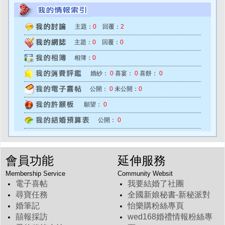
主題：
0
回覆：
2
主題：
0
回覆：
0
相簿：
0
婚紗：
0
喜宴：
0
喜餅：
0
公開：
0
未公開：
0
願望：
0
公開：
0
會員功能
延伸服務
Membership Service
Community Websit
電子喜帖
我要結婚了社團
尋寶任務
全國新娘秘書-新秘派對
婚筆記
怡樂購粉絲專頁
囍報採訪
wed168婚禮情報粉絲專