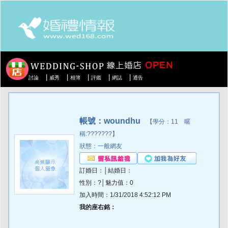
|
|
|
|
|
討論
威秀
相簿
評鑑
網誌
通告
帳號：woundhu
【學分：11 暱
稱:???????】
狀態：一般網友
訂婚日：│結婚日：
性別：?│魅力值：0
加入時間：1/31/2018 4:52:12 PM
我的座右銘：