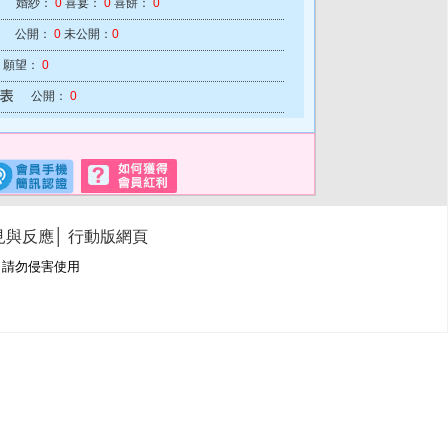
婚紗：
0
喜宴：
0
喜餅：
0
公開：
0
未公開：
0
願望：
0
公開：
0
見與反應
│
行動版網頁
冊商標，請勿侵害使用