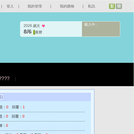
|
登入
|
我的管理
|
我的購物
|
私訊
載入中...
2026 歲次
8/6
農曆
????
|
題：
0
回覆：
1
題：
0
回覆：
0
簿：
0