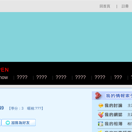
回首頁
|
註冊
how
|
????
|
????
|
????
|
????
|
????
|
???
|
主
49
【學分：3 暱稱:???】
主
相