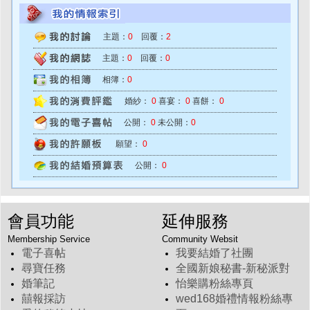
主題：
0
回覆：
2
主題：
0
回覆：
0
相簿：
0
婚紗：
0
喜宴：
0
喜餅：
0
公開：
0
未公開：
0
願望：
0
公開：
0
會員功能
延伸服務
Membership Service
Community Websit
電子喜帖
我要結婚了社團
尋寶任務
全國新娘秘書-新秘派對
婚筆記
怡樂購粉絲專頁
囍報採訪
wed168婚禮情報粉絲專