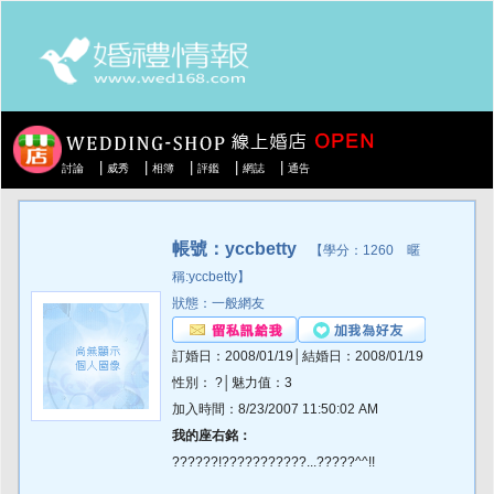
|
|
|
|
|
討論
威秀
相簿
評鑑
網誌
通告
帳號：yccbetty
【學分：1260 暱
稱:yccbetty】
狀態：一般網友
訂婚日：2008/01/19│結婚日：2008/01/19
性別： ?│魅力值：3
加入時間：8/23/2007 11:50:02 AM
我的座右銘：
??????!???????????...?????^^!!