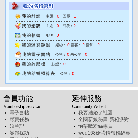
主題：
0
回覆：
1
主題：
0
回覆：
0
相簿：
0
婚紗：
0
喜宴：
0
喜餅：
0
公開：
0
未公開：
0
願望：
0
公開：
0
會員功能
延伸服務
Membership Service
Community Websit
電子喜帖
我要結婚了社團
尋寶任務
全國新娘秘書-新秘派對
婚筆記
怡樂購粉絲專頁
囍報採訪
wed168婚禮情報粉絲專