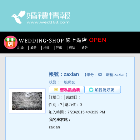
|
|
|
|
|
討論
威秀
相簿
評鑑
網誌
通告
帳號：zaxian
【學分：83 暱稱:zaxian】
狀態：一般網友
訂婚日：│結婚日：
性別：?│魅力值：0
加入時間：7/23/2015 4:43:39 PM
我的座右銘：
zaxian