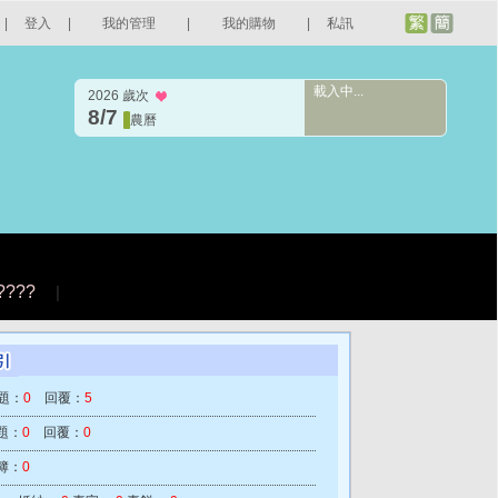
|
登入
|
我的管理
|
我的購物
|
私訊
載入中...
2026 歲次
8/7
農曆
????
|
題：
0
回覆：
5
題：
0
回覆：
0
簿：
0