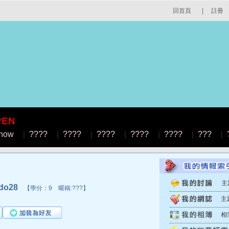
回首頁
|
註冊
how
|
????
|
????
|
????
|
????
|
????
|
???
|
主
do28
【學分：9 暱稱:???】
主
相