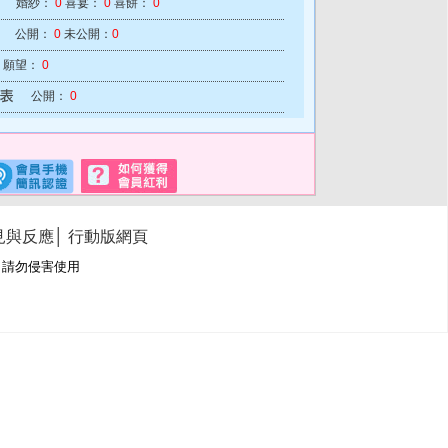
婚紗：
0
喜宴：
0
喜餅：
0
公開：
0
未公開：
0
願望：
0
公開：
0
見與反應
│
行動版網頁
冊商標，請勿侵害使用