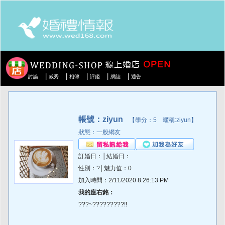
|
|
|
|
|
討論
威秀
相簿
評鑑
網誌
通告
帳號：ziyun
【學分：5 暱稱:ziyun】
狀態：一般網友
訂婚日：│結婚日：
性別：?│魅力值：0
加入時間：2/11/2020 8:26:13 PM
我的座右銘：
???~?????????!!