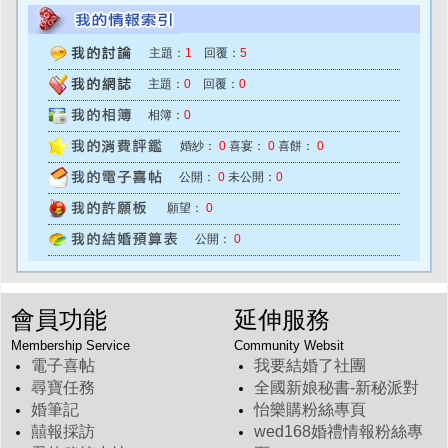
主題：
1
回覆：
5
主題：
0
回覆：
0
相簿：
0
婚紗：
0
喜宴：
0
喜餅：
0
公開：
0
未公開：
0
願望：
0
公開：
0
會員功能
延伸服務
Membership Service
Community Websit
電子喜帖
我要結婚了社團
尋寶任務
全國新娘秘書-新秘派對
婚筆記
怡樂購粉絲專頁
囍報採訪
wed168婚禮情報粉絲專