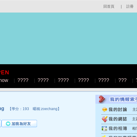
回首頁
|
註冊
how
|
????
|
????
|
????
|
????
|
????
|
???
|
ng
【學分：193 暱稱:zoechang】
主
主
相