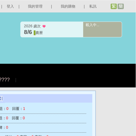
|
登入
|
我的管理
|
我的購物
|
私訊
載入中...
2026 歲次
8/6
農曆
????
|
題：
0
回覆：
1
題：
0
回覆：
0
簿：
0