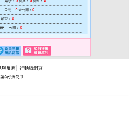
婚紗：
0
喜宴：
0
喜餅：
0
公開：
0
未公開：
0
願望：
0
公開：
0
見與反應
│
行動版網頁
冊商標，請勿侵害使用