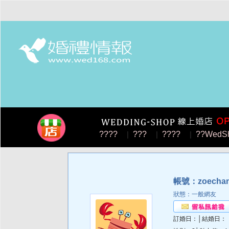
????
|
???
|
????
|
??WedS
帳號：zoecha
狀態：一般網友
訂婚日：│結婚日：