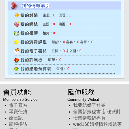
主題：
0
回覆：
1
主題：
0
回覆：
0
相簿：
0
婚紗：
0
喜宴：
0
喜餅：
0
公開：
0
未公開：
0
願望：
0
公開：
0
會員功能
延伸服務
Membership Service
Community Websit
電子喜帖
我要結婚了社團
尋寶任務
全國新娘秘書-新秘派對
婚筆記
怡樂購粉絲專頁
囍報採訪
wed168婚禮情報粉絲專