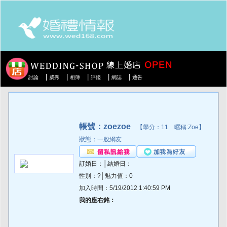
|
|
|
|
|
討論
威秀
相簿
評鑑
網誌
通告
帳號：zoezoe
【學分：11 暱稱:Zoe】
狀態：一般網友
訂婚日：│結婚日：
性別：?│魅力值：0
加入時間：5/19/2012 1:40:59 PM
我的座右銘：