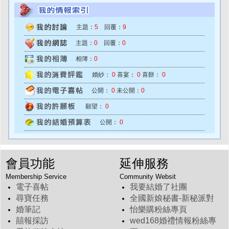
主題：
5
回覆：
9
主題：
0
回覆：
0
相簿：
0
婚紗：
0
喜宴：
0
喜餅：
0
公開：
0
未公開：
0
願望：
0
公開：
0
會員功能
延伸服務
Membership Service
Community Websit
電子喜帖
我要結婚了社團
尋寶任務
全國新娘秘書-新秘派對
婚筆記
怡樂購粉絲專頁
囍報採訪
wed168婚禮情報粉絲專