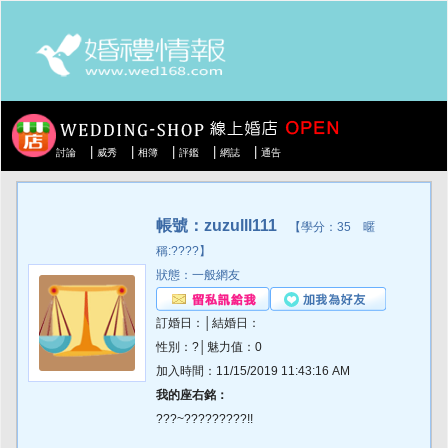
|
|
|
|
|
討論
威秀
相簿
評鑑
網誌
通告
帳號：zuzulll111
【學分：35 暱
稱:????】
狀態：一般網友
訂婚日：│結婚日：
性別：?│魅力值：0
加入時間：11/15/2019 11:43:16 AM
我的座右銘：
???~?????????!!