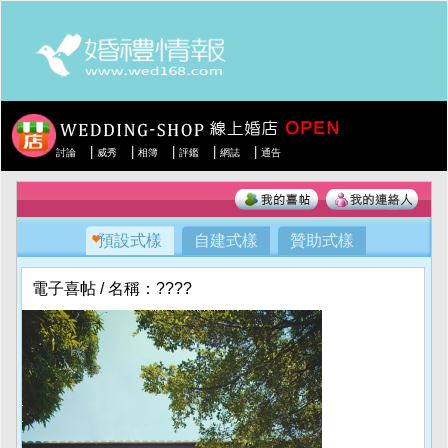
|
|
|
|
|
討論
威秀
相簿
評鑑
網誌
通告
預設式樣
自建式樣
贊助式樣
電子喜帖 / 名稱：????