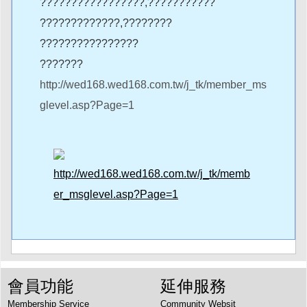
?????????????????,???????????
?????????????,????????
????????????????
???????
http://wed168.wed168.com.tw/j_tk/member_ms
glevel.asp?Page=1
http://wed168.wed168.com.tw/j_tk/memb
er_msglevel.asp?Page=1
會員功能
延伸服務
Membership Service
Community Websit