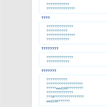
????????????
???????????????
????
??????????????
???????????
???????????????
????????????
????????
??????????????
????????????
???????
???????????
???????????????????
?????wed168????????
??????????????
???IP???????????????
wed168??????