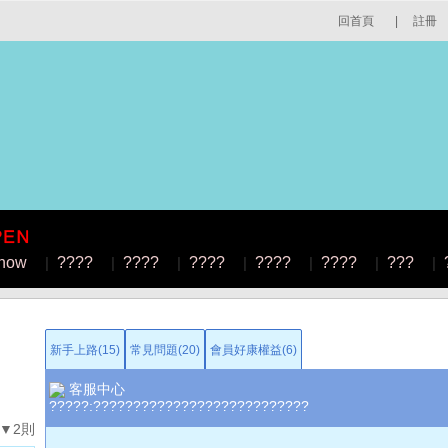
回首頁
|
註冊
how
|
????
|
????
|
????
|
????
|
????
|
???
|
新手上路(15)
常見問題(20)
會員好康權益(6)
客服中心
?????:???????????????????????????
▼2則