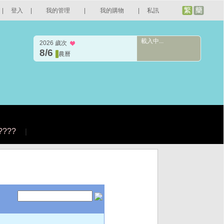
|
登入
|
我的管理
|
我的購物
|
私訊
載入中...
2026 歲次
8/6
農曆
????
|