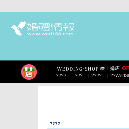
????
|
???
|
????
|
??WedS
????