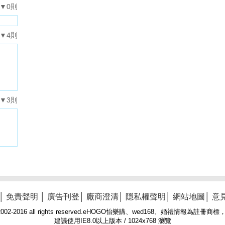
▼0則
▼4則
▼3則
│
免責聲明
│
廣告刊登
│
廠商澄清
│
隱私權聲明
│
網站地圖
│
意
 © 2002-2016 all rights reserved.eHOGO怡樂購、wed168、婚禮情報為註
建議使用IE8.0以上版本 / 1024x768 瀏覽