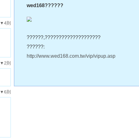
wed168??????
▼4則
??????,????????????????????
??????:
http://www.wed168.com.tw/vip/vipup.asp
▼2則
▼6則