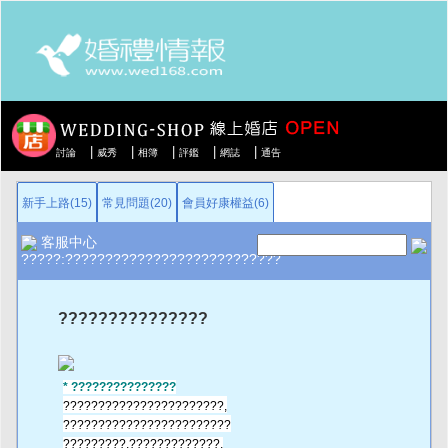
|
|
|
|
|
討論
威秀
相簿
評鑑
網誌
通告
新手上路(15)
常見問題(20)
會員好康權益(6)
客服中心
?????:???????????????????????????
???????????????
* ???????????????
???????????????????????,
?????????????????
????
???
?????????
,?????????????,