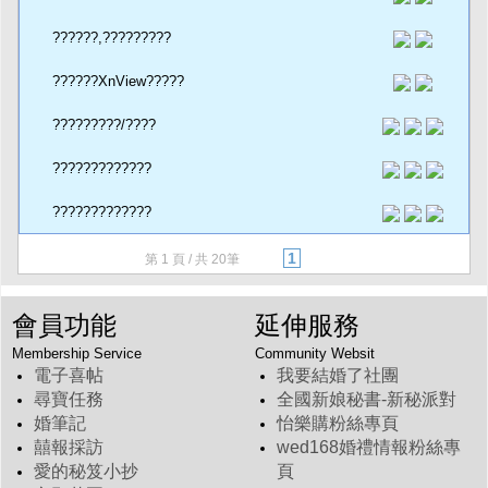
??????,?????????
??????XnView?????
?????????/????
?????????????
?????????????
1
第
1
頁 / 共 20筆
會員功能
延伸服務
Membership Service
Community Websit
電子喜帖
我要結婚了社團
尋寶任務
全國新娘秘書-新秘派對
婚筆記
怡樂購粉絲專頁
囍報採訪
wed168婚禮情報粉絲專
愛的秘笈小抄
頁