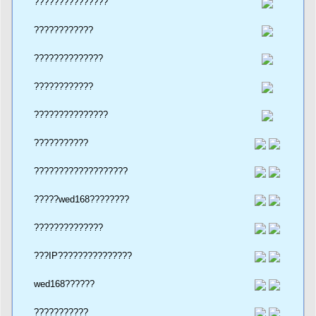
???????????????
????????????
??????????????
????????????
???????????????
???????????
???????????????????
?????wed168????????
??????????????
???IP???????????????
wed168??????
???????????