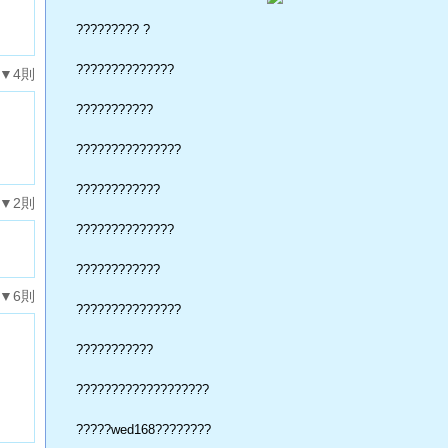
????????? ?
??????????????
▼4則
???????????
???????????????
????????????
▼2則
??????????????
????????????
▼6則
???????????????
???????????
???????????????????
?????wed168????????