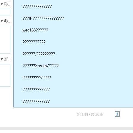
▼0則
??????????????
???IP???????????????
▼4則
wed168??????
???????????
??????,?????????
▼3則
??????XnView?????
?????????/????
?????????????
?????????????
1
第
1
頁 / 共 20筆